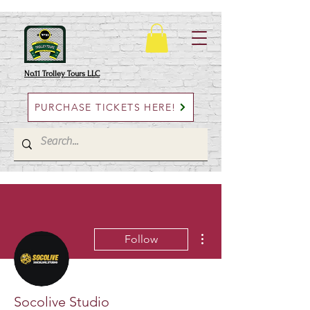
No.11 Trolley Tours LLC
PURCHASE TICKETS HERE!
More actions
Follow
Socolive Studio