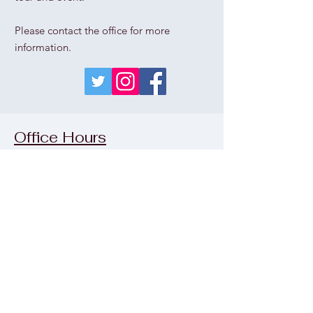
Please contact the office for more
information.
Office Hours
Thu
rs
day - Sunday
1pm - 5pm
Wednesday
please call the office
Monday & Tuesday
CLOSED